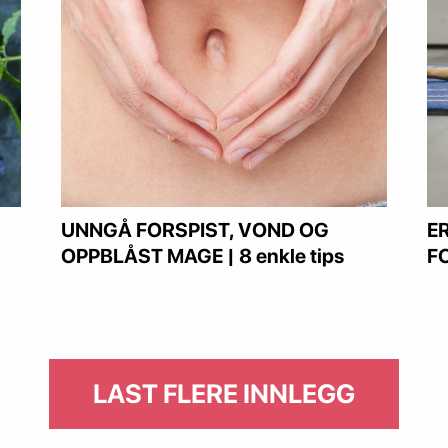
UNNGÅ FORSPIST, VOND OG
E
OPPBLÅST MAGE | 8 enkle tips
F
LAST FLERE INNLEGG