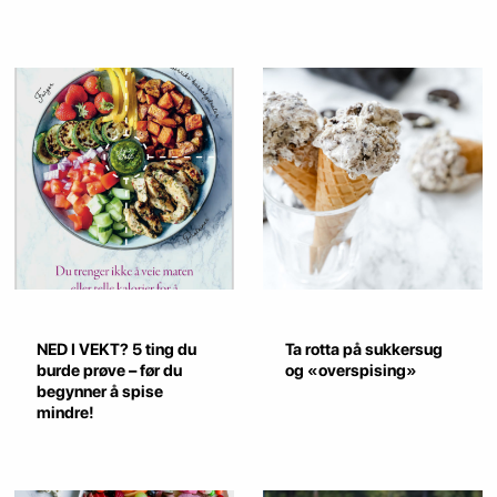
NED I VEKT? 5 ting du
Ta rotta på sukkersug
burde prøve – før du
og «overspising»
begynner å spise
mindre!