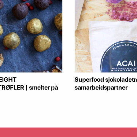
EIGHT
Superfood sjokoladetrø
ØFLER | smelter på
samarbeidspartner