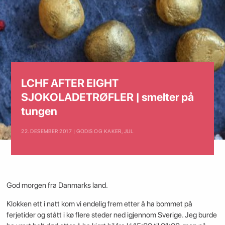
LCHF AFTER EIGHT
SJOKOLADETRØFLER | smelter på
tungen
22. DESEMBER 2017 | GODIS OG KAKER
,
JUL
God morgen fra Danmarks land.
Klokken ett i natt kom vi endelig frem etter å ha bommet på
ferjetider og stått i kø flere steder ned igjennom Sverige. Jeg burde