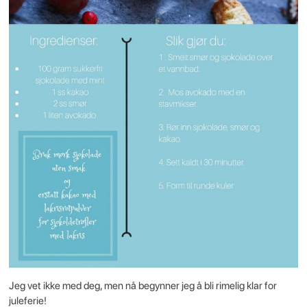
Jeg vet ikke med deg, men nå begynner jeg å bli rimelig klar for
juleferie!