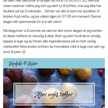
ha vært helt død etter å ha kjørt bil fra kl.15:00 til 01:00, men på
veien nedover måtte jeg rett og slett ty til koffein, noe jeg ikke har
drukket på tja 5 måneder…. Så her var det ei som var lysvåken til
klokka 4 på natta, og lys våken igjen kl. 07:00 om moraen! Denne
dagen blir spennende for å si det sånn!
Nå begynner vi å komme så nærme den store dagen at jeg tenker
at disse trøflene er naturlig å dele. Rett og slett fordi de er utrolig
kjappe å lage og du finner alle ingrediensene på en helt vanlig
matbutikk! Med andre ord kan du fremdeles rekk å lage noe søtt og
sunt til julen 😉