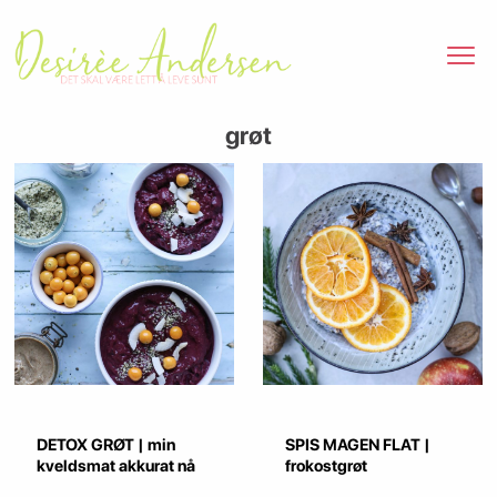
grøt
DETOX GRØT | min
SPIS MAGEN FLAT |
kveldsmat akkurat nå
frokostgrøt