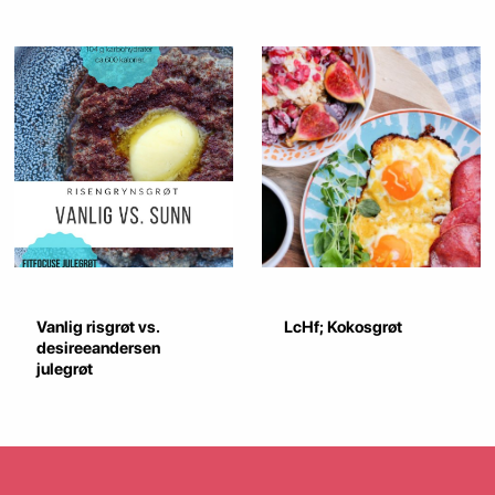
Vanlig risgrøt vs.
LcHf; Kokosgrøt
desireeandersen
julegrøt