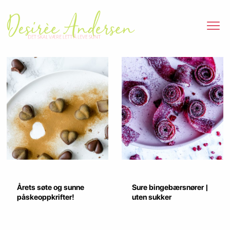
Årets søte og sunne
Sure bingebærsnører |
påskeoppkrifter!
uten sukker