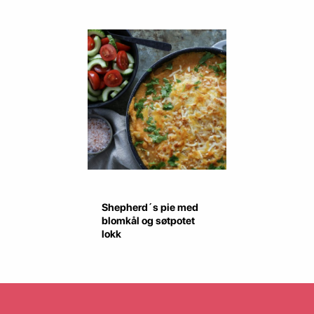
Shepherd´s pie med
blomkål og søtpotet
lokk