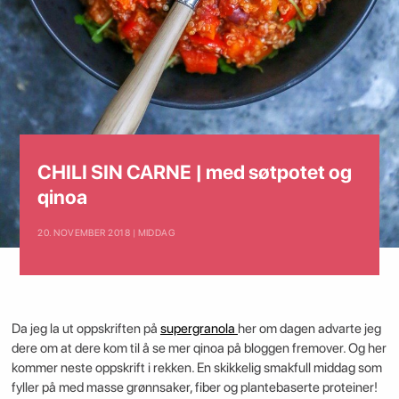
CHILI SIN CARNE | med søtpotet og
qinoa
20. NOVEMBER 2018 | MIDDAG
Da jeg la ut oppskriften på
supergranola
her om dagen advarte jeg
dere om at dere kom til å se mer qinoa på bloggen fremover. Og her
kommer neste oppskrift i rekken. En skikkelig smakfull middag som
fyller på med masse grønnsaker, fiber og plantebaserte proteiner!