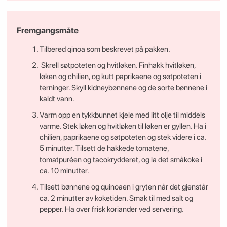
Fremgangsmåte
Tilbered qinoa som beskrevet på pakken.
Skrell søtpoteten og hvitløken. Finhakk hvitløken,
løken og chilien, og kutt paprikaene og søtpoteten i
terninger. Skyll kidneybønnene og de sorte bønnene i
kaldt vann.
Varm opp en tykkbunnet kjele med litt olje til middels
varme. Stek løken og hvitløken til løken er gyllen. Ha i
chilien, paprikaene og søtpoteten og stek videre i ca.
5 minutter. Tilsett de hakkede tomatene,
tomatpuréen og tacokrydderet, og la det småkoke i
ca. 10 minutter.
Tilsett bønnene og quinoaen i gryten når det gjenstår
ca. 2 minutter av koketiden. Smak til med salt og
pepper. Ha over frisk koriander ved servering.