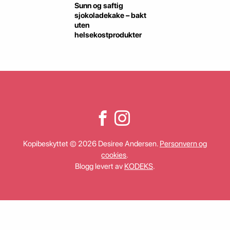
Sunn og saftig
sjokoladekake – bakt
uten
helsekostprodukter
Kopibeskyttet © 2026 Desiree Andersen.
Personvern og
cookies
.
Blogg levert av
KODEKS
.