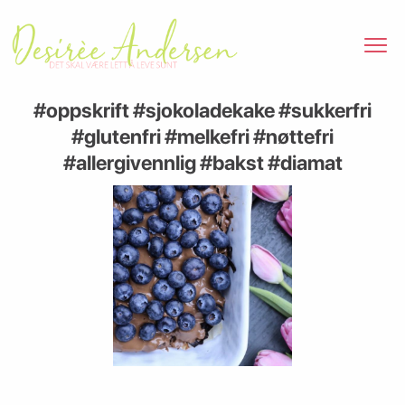
#oppskrift #sjokoladekake #sukkerfri
#glutenfri #melkefri #nøttefri
#allergivennlig #bakst #diamat