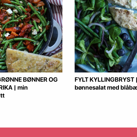
GRØNNE BØNNER OG
FYLT KYLLINGBRYST |
IKA | min
bønnesalat med blåbæ
tt