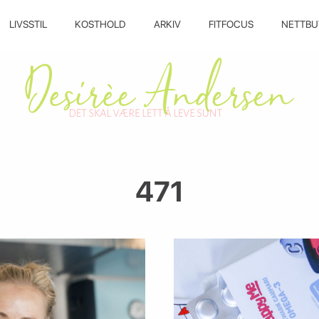
LIVSSTIL
KOSTHOLD
ARKIV
FITFOCUS
NETTBU
471