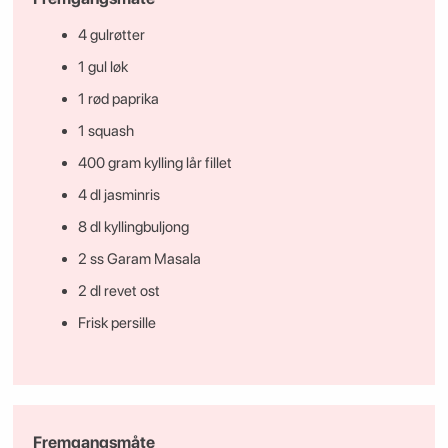
4 gulrøtter
1 gul løk
1 rød paprika
1 squash
400 gram kylling lår fillet
4 dl jasminris
8 dl kyllingbuljong
2 ss Garam Masala
2 dl revet ost
Frisk persille
Fremgangsmåte