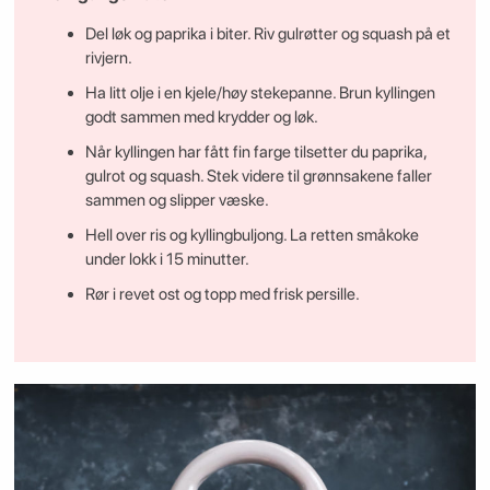
Del løk og paprika i biter. Riv gulrøtter og squash på et
rivjern.
Ha litt olje i en kjele/høy stekepanne. Brun kyllingen
godt sammen med krydder og løk.
Når kyllingen har fått fin farge tilsetter du paprika,
gulrot og squash. Stek videre til grønnsakene faller
sammen og slipper væske.
Hell over ris og kyllingbuljong. La retten småkoke
under lokk i 15 minutter.
Rør i revet ost og topp med frisk persille.