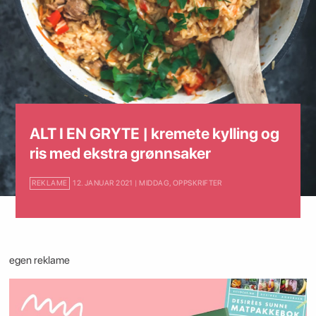
ALT I EN GRYTE | kremete kylling og
ris med ekstra grønnsaker
REKLAME
12. JANUAR 2021 | MIDDAG
,
OPPSKRIFTER
egen reklame