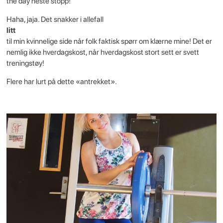
the day neste stopp!
Haha, jaja. Det snakker i allefall
litt
til min kvinnelige side når folk faktisk spørr om klærne mine! Det er
nemlig ikke hverdagskost, når hverdagskost stort sett er svett
treningstøy!
Flere har lurt på dette «antrekket».