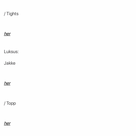
/ Tights
her
Luksus:
Jakke
her
/ Topp
her