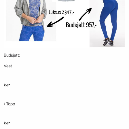
Budsjett:
Vest
her
/ Topp
her