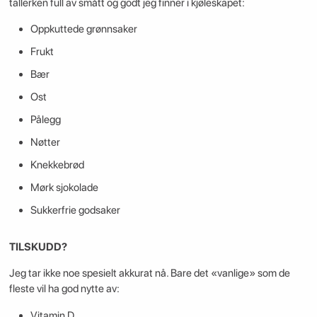
tallerken full av smått og godt jeg finner i kjøleskapet:
Oppkuttede grønnsaker
Frukt
Bær
Ost
Pålegg
Nøtter
Knekkebrød
Mørk sjokolade
Sukkerfrie godsaker
TILSKUDD?
Jeg tar ikke noe spesielt akkurat nå. Bare det «vanlige» som de
fleste vil ha god nytte av:
Vitamin D