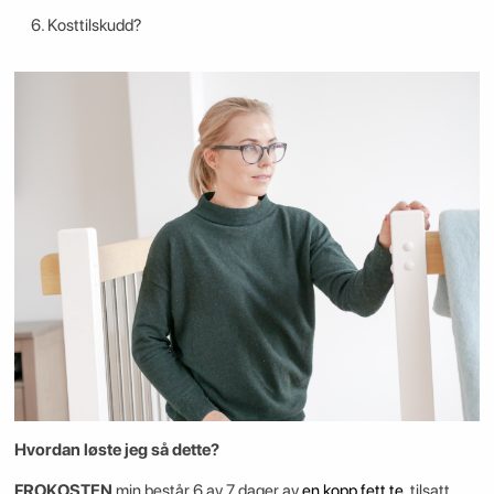
Kosttilskudd?
Hvordan løste jeg så dette?
FROKOSTEN
min består 6 av 7 dager av
en kopp fett te
, tilsatt