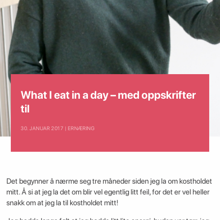
What I eat in a day – med oppskrifter
til
30. JANUAR 2017 | ERNÆRING
Det begynner å nærme seg tre måneder siden jeg la om kostholdet
mitt. Å si at jeg la det om blir vel egentlig litt feil, for det er vel heller
snakk om at jeg la til kostholdet mitt!