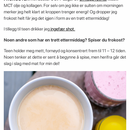
MCT olje og kollagen. For selv om jeg ikke er sulten om morningen
merker jeg helt klart at kroppen trenger energi! Og dropper jeg
frokost helt får jeg det igjen i form av en trøtt ettermiddag!
I tillegg til teen drikker jeg
ingefær shot.
Noen andre som har en trøtt ettermiddag? Spiser du frokost?
Teen holder meg mett, fornøyd og konsentrert frem til 11 – 12 tiden.
Noen tenker at dette er sent å begynne å spise, men herifra går det
slag i slag med mat for min del!