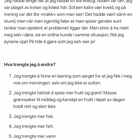
Jeg hadde lenge følt at jeg hadde litt lite energi, huden var tørr, jeg
var plaget av kviser og livløst hår. Sofaen kalte vær kveld, og på
trening var det lite «trøkk» som man sier! Det hadde vært sånn en
stund, men når man egentlig føler at man spiser ganske sunt
tenker man sjeldent at problemet ligger der. Men etter å ha møtt
meg selv i døra, via en online kunde i samme situasjon, fikk jeg
øynene opp! På tide å gjøre som jeg selv sier ja!
Hva trengte jeg å endre?
Jeg trengte å finne en løsning som sørget for at jeg fikk i meg
noe om morningen, selv om jeg ikke er sulten.
Jeg trengte faktisk å spise mer frukt og grønt! Masse
grønnsaker til middag og kanskje en frukt i løpet av dagen
holdt rett og slett ikke.
Jeg trengte mer fisk.
Jeg trengte mer fett.
Jeg trengte mer vann.