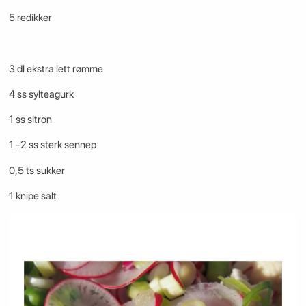
5 redikker
3 dl ekstra lett rømme
4 ss sylteagurk
1 ss sitron
1 -2 ss sterk sennep
0,5 ts sukker
1 knipe salt