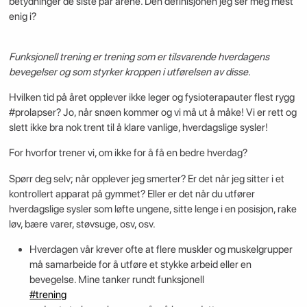
betydninger de siste par årene. Den definisjonen jeg ser meg mest
enig i?
Funksjonell trening er trening som er tilsvarende hverdagens
bevegelser og som styrker kroppen i utførelsen av disse.
Hvilken tid på året opplever ikke leger og fysioterapauter flest rygg
#prolapser? Jo, når snøen kommer og vi må ut å måke! Vi er rett og
slett ikke bra nok trent til å klare vanlige, hverdagslige sysler!
For hvorfor trener vi, om ikke for å få en bedre hverdag?
Spørr deg selv; når opplever jeg smerter? Er det når jeg sitter i et
kontrollert apparat på gymmet? Eller er det når du utfører
hverdagslige sysler som løfte ungene, sitte lenge i en posisjon, rake
løv, bære varer, støvsuge, osv, osv.
Hverdagen vår krever ofte at flere muskler og muskelgrupper
må samarbeide for å utføre et stykke arbeid eller en
bevegelse. Mine tanker rundt funksjonell
#trening