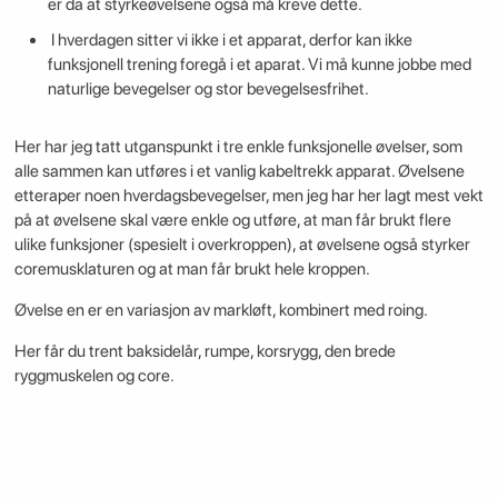
er da at styrkeøvelsene også må kreve dette.
I hverdagen sitter vi ikke i et apparat, derfor kan ikke
funksjonell trening foregå i et aparat. Vi må kunne jobbe med
naturlige bevegelser og stor bevegelsesfrihet.
Her har jeg tatt utganspunkt i tre enkle funksjonelle øvelser, som
alle sammen kan utføres i et vanlig kabeltrekk apparat. Øvelsene
etteraper noen hverdagsbevegelser, men jeg har her lagt mest vekt
på at øvelsene skal være enkle og utføre, at man får brukt flere
ulike funksjoner (spesielt i overkroppen), at øvelsene også styrker
coremusklaturen og at man får brukt hele kroppen.
Øvelse en er en variasjon av markløft, kombinert med roing.
Her får du trent baksidelår, rumpe, korsrygg, den brede
ryggmuskelen og core.