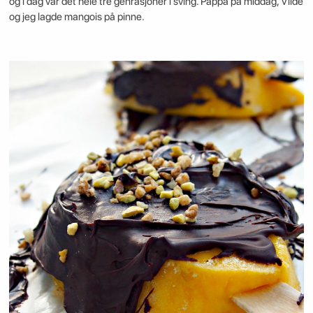
og i dag var det hele tre genrasjoner i sving. Pappa på middag, Vilde
og jeg lagde mangois på pinne.