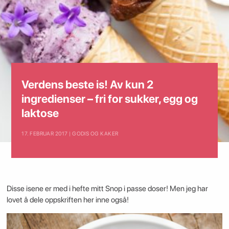
Verdens beste is! Av kun 2
ingredienser – fri for sukker, egg og
laktose
17. FEBRUAR 2017 | GODIS OG KAKER
Disse isene er med i hefte mitt Snop i passe doser! Men jeg har
lovet å dele oppskriften her inne også!