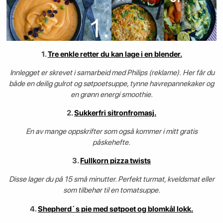
1.
Tre enkle retter du kan lage i en blender.
Innlegget er skrevet i samarbeid med Philips (reklame). Her får du
både en deilig gulrot og søtpoetsuppe, tynne havrepannekaker og
en grønn energi smoothie.
2.
Sukkerfri sitronfromasj.
En av mange oppskrifter som også kommer i mitt gratis
påskehefte.
3.
Fullkorn pizza twists
Disse lager du på 15 små minutter. Perfekt turmat, kveldsmat eller
som tilbehør til en tomatsuppe.
4.
Shepherd´s pie med søtpoet og blomkål lokk.