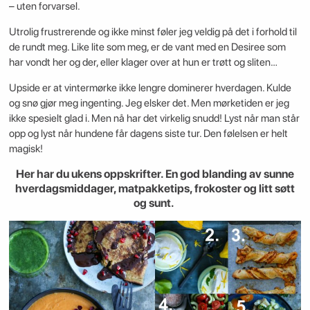
– uten forvarsel.
Utrolig frustrerende og ikke minst føler jeg veldig på det i forhold til
de rundt meg. Like lite som meg, er de vant med en Desiree som
har vondt her og der, eller klager over at hun er trøtt og sliten…
Upside er at vintermørke ikke lengre dominerer hverdagen. Kulde
og snø gjør meg ingenting. Jeg elsker det. Men mørketiden er jeg
ikke spesielt glad i. Men nå har det virkelig snudd! Lyst når man står
opp og lyst når hundene får dagens siste tur. Den følelsen er helt
magisk!
Her har du ukens oppskrifter. En god blanding av sunne
hverdagsmiddager, matpakketips, frokoster og litt søtt
og sunt.