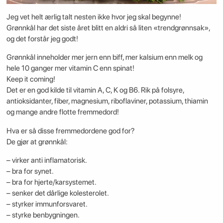
Jeg vet helt ærlig talt nesten ikke hvor jeg skal begynne!
Grønnkål har det siste året blitt en aldri så liten «trendgrønnsak»,
og det forstår jeg godt!
Grønnkål inneholder mer jern enn biff, mer kalsium enn melk og
hele 10 ganger mer vitamin C enn spinat!
Keep it coming!
Det er en god kilde til vitamin A, C, K og B6. Rik på folsyre,
antioksidanter, fiber, magnesium, riboflaviner, potassium, thiamin
og mange andre flotte fremmedord!
Hva er så disse fremmedordene god for?
De gjør at grønnkål:
– virker anti inflamatorisk.
– bra for synet.
– bra for hjerte/karsystemet.
– senker det dårlige kolesterolet.
– styrker immunforsvaret.
– styrke benbygningen.