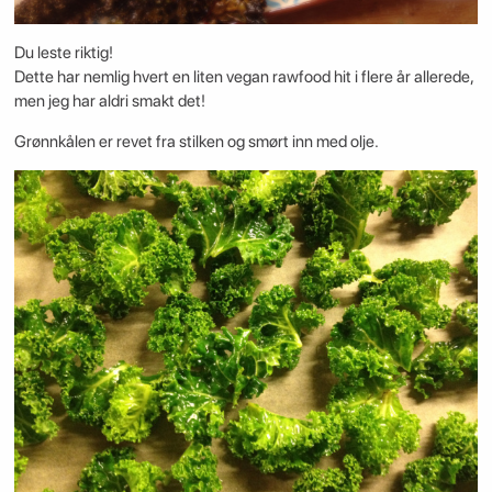
Du leste riktig!
Dette har nemlig hvert en liten vegan rawfood hit i flere år allerede,
men jeg har aldri smakt det!
Grønnkålen er revet fra stilken og smørt inn med olje.