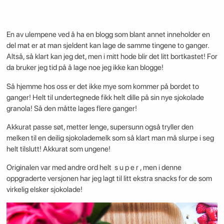
En av ulempene ved å ha en blogg som blant annet inneholder en
del mat er at man sjeldent kan lage de samme tingene to ganger.
Altså, så klart kan jeg det, men i mitt hode blir det litt bortkastet! For
da bruker jeg tid på å lage noe jeg ikke kan blogge!
Så hjemme hos oss er det ikke mye som kommer på bordet to
ganger! Helt til undertegnede fikk helt dille på sin nye sjokolade
granola! Så den måtte lages flere ganger!
Akkurat passe søt, metter lenge, supersunn også tryller den
melken til en deilig sjokolademelk som så klart man må slurpe i seg
helt tilslutt! Akkurat som ungene!
Originalen var med andre ord helt s u p e r , men i denne
oppgraderte versjonen har jeg lagt til litt ekstra snacks for de som
virkelig elsker sjokolade!