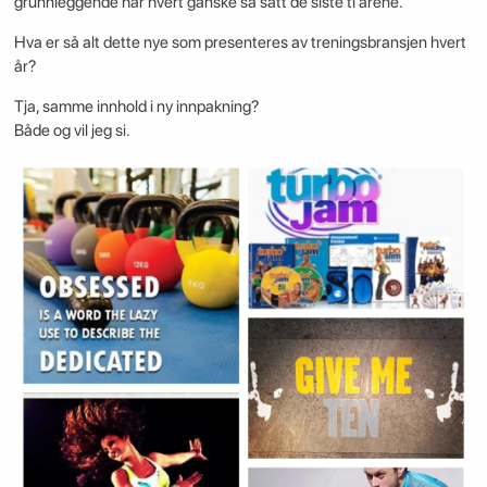
grunnleggende har hvert ganske så satt de siste ti årene.
Hva er så alt dette nye som presenteres av treningsbransjen hvert
år?
Tja, samme innhold i ny innpakning?
Både og vil jeg si.