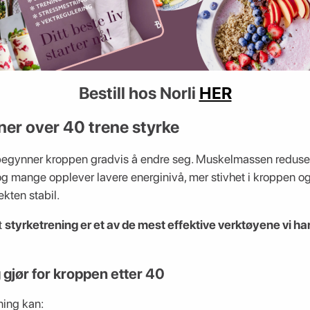
Bestill hos Norli
HER
ner over 40 trene styrke
begynner kroppen gradvis å endre seg. Muskelmassen reduseres 
g mange opplever lavere energinivå, mer stivhet i kroppen og 
kten stabil.
t
styrketrening er et av de mest effektive verktøyene vi ha
 gjør for kroppen etter 40
ning kan: