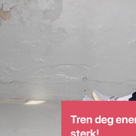
Tren deg ener
sterk!