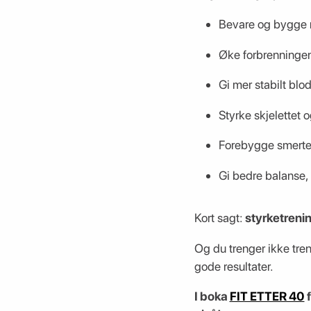
Bevare og bygge
Øke forbrenninge
Gi mer stabilt blo
Styrke skjelettet o
Forebygge smerter
Gi bedre balanse,
Kort sagt:
styrketreni
Og du trenger ikke tre
gode resultater.
I boka
FIT ETTER 40
f