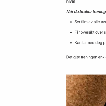
nivå!
Når du bruker trening
Ser film av alle ø
Får oversikt over s
Kan ta med deg pr
Det gjør treningen enk