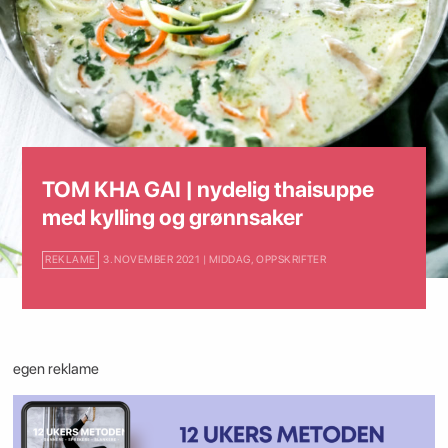
TOM KHA GAI | nydelig thaisuppe
med kylling og grønnsaker
REKLAME
3. NOVEMBER 2021 | MIDDAG
,
OPPSKRIFTER
egen reklame