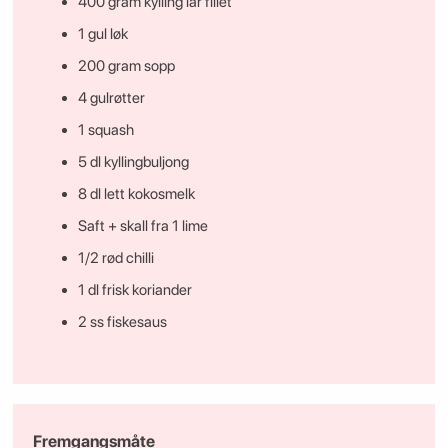
400 gram kylling lår fillet
1 gul løk
200 gram sopp
4 gulrøtter
1 squash
5 dl kyllingbuljong
8 dl lett kokosmelk
Saft + skall fra 1 lime
1/2 rød chilli
1 dl frisk koriander
2 ss fiskesaus
Fremgangsmåte