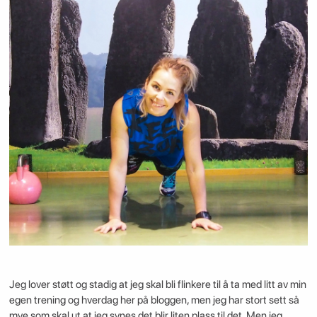
Jeg lover støtt og stadig at jeg skal bli flinkere til å ta med litt av min
egen trening og hverdag her på bloggen, men jeg har stort sett så
mye som skal ut at jeg synes det blir liten plass til det. Men jeg