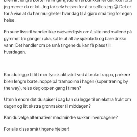
bilen litt lengre borte fra inngangsdøren til butikken er det ikke fordi
jeg mener du er lat. Jeg tar selv heisen for å ta selfies jeg 😉 Det er
for å vise at du har muligheter hver dag til å gjøre små ting for egen
helse.
En sunn livsstil handler ikke nødvendigvis om å slite ned møllene på
gymmet tre ganger i uka, kutte ut alt av sjokolade og bare drikke
vann. Det handler om de små tingene du kan få plass til i
hverdagen.
Kan du legge til litt mer fysisk aktivitet ved å bruke trappa, parkere
bilen lengre borte, hoppe på trampolina i hagen (super trening by
the way), reise deg opp en gang i timen?
Uten å endre det du spiser i dag kan du legge til en ekstra frukt om
dagen og litt ekstra grønnsaker til middagen?
Kan du velge alternativer med mindre sukker i hverdagene?
For alle disse små tingene hjelper!