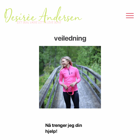
veiledning
Nå trenger jeg din
hjelp!