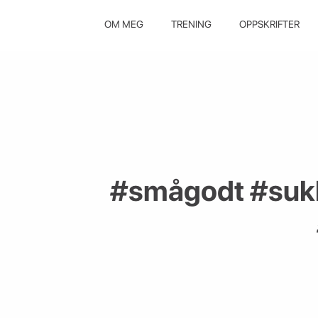
OM MEG
TRENING
OPPSKRIFTER
#smågodt #sukke