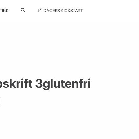
TIKK
14-DAGERS KICKSTART
krift 3glutenfri
g