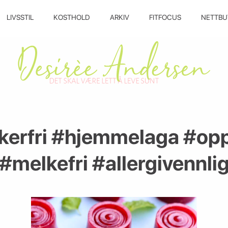
LIVSSTIL
KOSTHOLD
ARKIV
FITFOCUS
NETTBU
rfri #hjemmelaga #opps
#melkefri #allergivennli