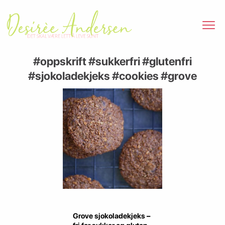
#oppskrift #sukkerfri #glutenfri
#sjokoladekjeks #cookies #grove
Grove sjokoladekjeks –