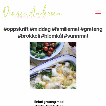
#oppskrift #middag #familiemat #grateng
#brokkoli #blomkål #sunnmat
Enkel grateng med