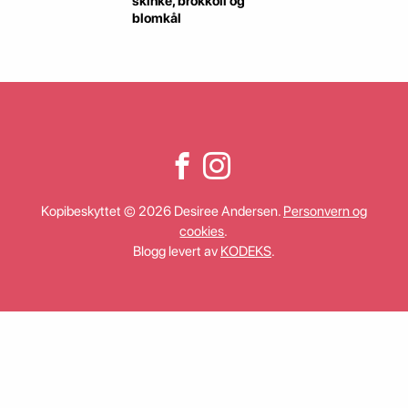
skinke, brokkoli og
blomkål
Kopibeskyttet © 2026 Desiree Andersen.
Personvern og
cookies
.
Blogg levert av
KODEKS
.