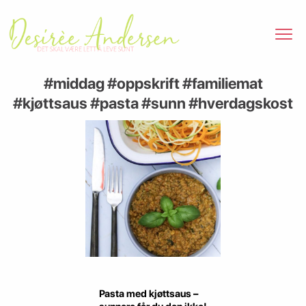
#middag #oppskrift #familiemat
#kjøttsaus #pasta #sunn #hverdagskost
Pasta med kjøttsaus –