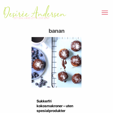
banan
Sukkerfri
kokosmakroner – uten
spesialprodukter