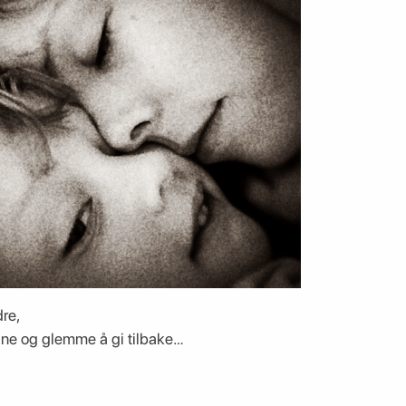
dre,
åne og glemme å gi tilbake…