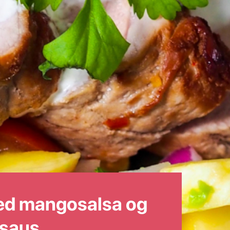
ed mangosalsa og
esaus