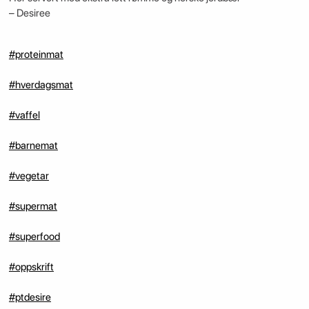
– Desiree
#proteinmat
#hverdagsmat
#vaffel
#barnemat
#vegetar
#supermat
#superfood
#oppskrift
#ptdesire