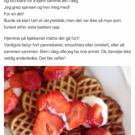
og sto klare for å kjøre samme økt i dag.
Jeg grep sjansen og hev meg med!
For en økt!
Burde så klart tatt et skrytebilde, men det var ikke så mye som
funket etter siste bakken opp.
Hjemme på kjøkkenet måtte det gå fort!
Vanligvis betyr fort pannekaker, smoothies eller omelett, eller alt
sammen sammen. Men i dag ville jeg ha noe annet. Ok, kanskje ikke
veldig anderledes. Det ble vafler!