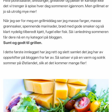
Fete potetsalater, dressinger, grillskiver og pølser er kanskje ikke
det vi trenger å spise hver dag sommeren igjennom. Men grillmat er
jo så utrolig mye mer!
Når jeg ser for meg en grillmiddag ser jeg masse farger, masse
grønnsaker, spennende marinader, brød med gode smaker og så
klart nydelig tilberedt kjøtt, fugel eller fisk. Så i anledning sommeren
får dere nå en ny kategori på bloggen.
Sunt og godt til grillen.
I dette første innlegget har jeg rett og slett samlet det jeg har av
oppsrkifter på bloggen fra før av. Så satser vi på en varm og solrik
sommer på Østlandet, slik at det kommer mange fler!