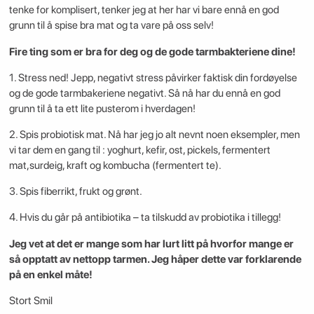
tenke for komplisert, tenker jeg at her har vi bare ennå en god
grunn til å spise bra mat og ta vare på oss selv!
Fire ting som er bra for deg og de gode tarmbakteriene dine!
1. Stress ned! Jepp, negativt stress påvirker faktisk din fordøyelse
og de gode tarmbakeriene negativt. Så nå har du ennå en god
grunn til å ta ett lite pusterom i hverdagen!
2. Spis probiotisk mat. Nå har jeg jo alt nevnt noen eksempler, men
vi tar dem en gang til : yoghurt, kefir, ost, pickels, fermentert
mat,surdeig, kraft og kombucha (fermentert te).
3. Spis fiberrikt, frukt og grønt.
4. Hvis du går på antibiotika – ta tilskudd av probiotika i tillegg!
Jeg vet at det er mange som har lurt litt på hvorfor mange er
så opptatt av nettopp tarmen. Jeg håper dette var forklarende
på en enkel måte!
Stort Smil