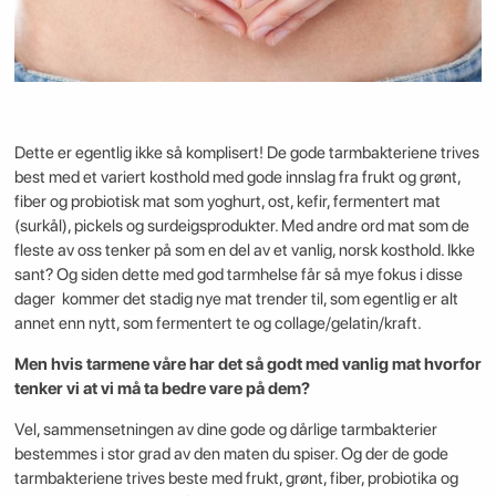
Dette er egentlig ikke så komplisert! De gode tarmbakteriene trives
best med et variert kosthold med gode innslag fra frukt og grønt,
fiber og probiotisk mat som yoghurt, ost, kefir, fermentert mat
(surkål), pickels og surdeigsprodukter. Med andre ord mat som de
fleste av oss tenker på som en del av et vanlig, norsk kosthold. Ikke
sant? Og siden dette med god tarmhelse får så mye fokus i disse
dager kommer det stadig nye mat trender til, som egentlig er alt
annet enn nytt, som fermentert te og collage/gelatin/kraft.
Men hvis tarmene våre har det så godt med vanlig mat hvorfor
tenker vi at vi må ta bedre vare på dem?
Vel, sammensetningen av dine gode og dårlige tarmbakterier
bestemmes i stor grad av den maten du spiser. Og der de gode
tarmbakteriene trives beste med frukt, grønt, fiber, probiotika og