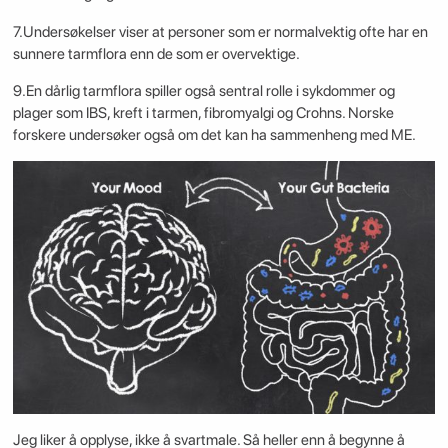
7.Undersøkelser viser at personer som er normalvektig ofte har en
sunnere tarmflora enn de som er overvektige.
9.En dårlig tarmflora spiller også sentral rolle i sykdommer og
plager som IBS, kreft i tarmen, fibromyalgi og Crohns. Norske
forskere undersøker også om det kan ha sammenheng med ME.
Jeg liker å opplyse, ikke å svartmale. Så heller enn å begynne å