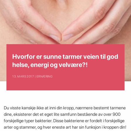
Hvorfor er sunne tarmer veien til god
helse, energi og velvære?!
13. MARS 2017 | ERNÆRING
Du visste kanskje ikke at inni din kropp, nærmere bestemt tarmene
dine, eksisterer det et eget lite samfunn bestående av over 900
forskjellige typer bakterier. Disse bakteriene er fordelt i forskjellige
arter og stammer, og hver eneste art har sin funksjon i kroppen din!