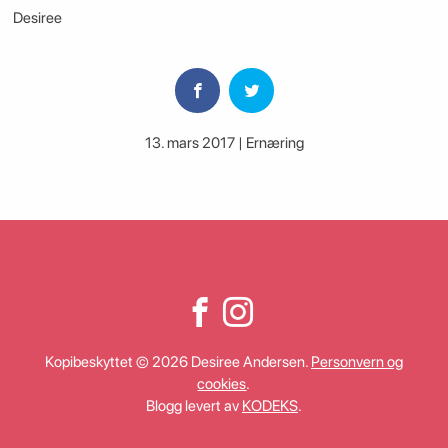
Desiree
13. mars 2017 | Ernæring
Kopibeskyttet © 2026 Desiree Andersen.
Personvern og
cookies
.
Blogg levert av
KODEKS
.