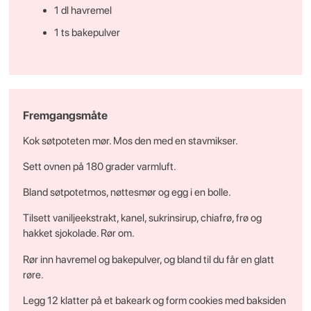
1 dl havremel
1 ts bakepulver
Fremgangsmåte
Kok søtpoteten mør. Mos den med en stavmikser.
Sett ovnen på 180 grader varmluft.
Bland søtpotetmos, nøttesmør og egg i en bolle.
Tilsett vaniljeekstrakt, kanel, sukrinsirup, chiafrø, frø og
hakket sjokolade. Rør om.
Rør inn havremel og bakepulver, og bland til du får en glatt
røre.
Legg 12 klatter på et bakeark og form cookies med baksiden