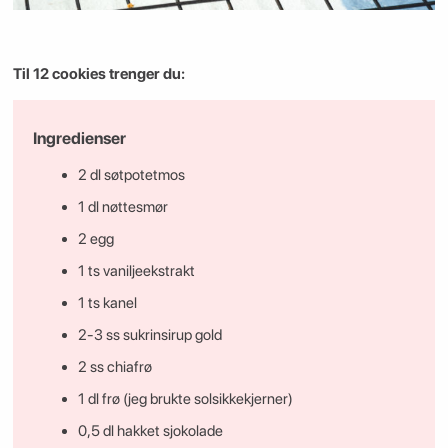
Til 12 cookies trenger du:
Ingredienser
2 dl søtpotetmos
1 dl nøttesmør
2 egg
1 ts vaniljeekstrakt
1 ts kanel
2-3 ss sukrinsirup gold
2 ss chiafrø
1 dl frø (jeg brukte solsikkekjerner)
0,5 dl hakket sjokolade