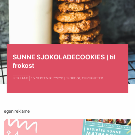
SUNNE SJOKOLADECOOKIES | til
frokost
REKLAME
15. SEPTEMBER 2020 | FROKOST
,
OPPSKRIFTER
egen reklame