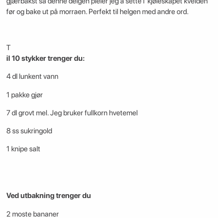
gjærbakst så denne deigen pleier jeg å sette i kjøleskapet kvelden
før og bake ut på morraen. Perfekt til helgen med andre ord.
T
il 10 stykker trenger du:
4 dl lunkent vann
1 pakke gjør
7 dl grovt mel. Jeg bruker fullkorn hvetemel
8 ss sukringold
1 knipe salt
Ved utbakning trenger du
2 moste bananer