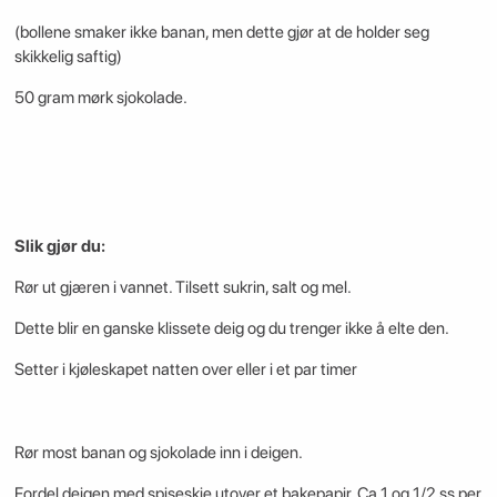
(bollene smaker ikke banan, men dette gjør at de holder seg
skikkelig saftig)
50 gram mørk sjokolade.
Slik gjør du:
Rør ut gjæren i vannet. Tilsett sukrin, salt og mel.
Dette blir en ganske klissete deig og du trenger ikke å elte den.
Setter i kjøleskapet natten over eller i et par timer
Rør most banan og sjokolade inn i deigen.
Fordel deigen med spiseskje utover et bakepapir. Ca 1 og 1/2 ss per