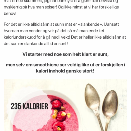
mat til noe skummelt, jeg har bare lyst til å gjøre folk bevisst og
nyskjerrig på hva man spiser! Og ikke minst at vi har forskjellige
behov!
For det er ikke alltid sånn at sunn mat er «slankende». Uansett
hvordan man vender og vrir på det så må man ende i et
kaloriunderskudd for å gå ned i vekt! Det er heller ikke alltid sånn at
det som er slankende alltid er sunt!
Vi starter med noe som helt klart er sunt,
men selv om smoothiene ser veldig like ut er forskjellen i
kalori innhold ganske stort!