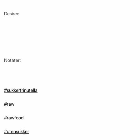
Desiree
Notater:
#sukkerfrinutella
#raw
#rawfood
#utensukker