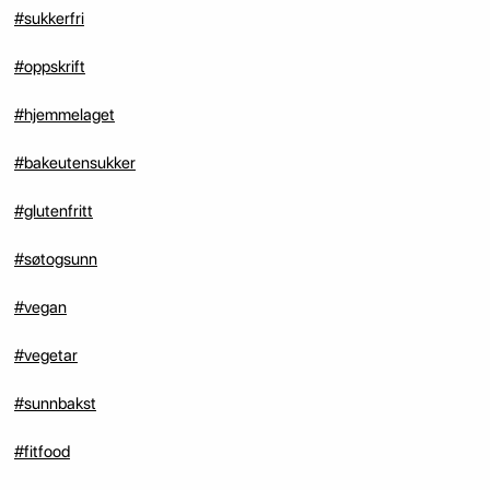
#sukkerfri
#oppskrift
#hjemmelaget
#bakeutensukker
#glutenfritt
#søtogsunn
#vegan
#vegetar
#sunnbakst
#fitfood