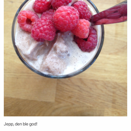
Jepp, den ble god!