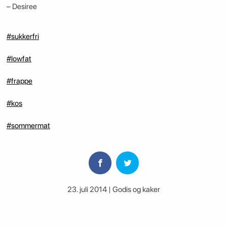
– Desiree
#sukkerfri
#lowfat
#frappe
#kos
#sommermat
23. juli 2014 | Godis og kaker