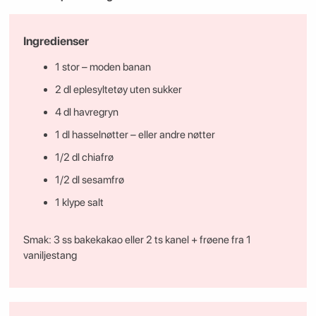
Ingredienser
1 stor – moden banan
2 dl eplesyltetøy uten sukker
4 dl havregryn
1 dl hasselnøtter – eller andre nøtter
1/2 dl chiafrø
1/2 dl sesamfrø
1 klype salt
Smak: 3 ss bakekakao eller 2 ts kanel + frøene fra 1
vaniljestang