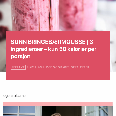
SUNN BRINGEBÆRMOUSSE | 3
ingredienser – kun 50 kalorier per
porsjon
REKLAME
7. APRIL 2021 | GODIS OG KAKER
,
OPPSKRIFTER
egen reklame