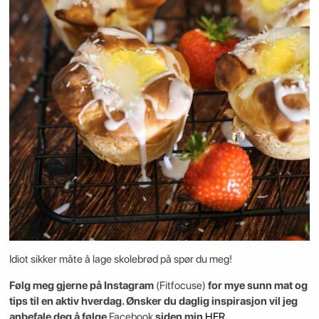
Idiot sikker måte å lage skolebrød på spør du meg!
Følg meg gjerne på Instagram
(Fitfocuse)
for mye sunn mat og
tips til en aktiv hverdag. Ønsker du daglig inspirasjon vil jeg
anbefale deg å følge
Facebook
siden min
HER