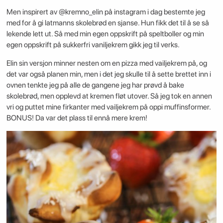
Men inspirert av @kremno_elin på instagram i dag bestemte jeg
med for å gi latmanns skolebrød en sjanse. Hun fikk det til å se så
lekende lett ut. Så med min egen oppskrift på speltboller og min
egen oppskrift på sukkerfri vaniljekrem gikk jeg til verks.
Elin sin versjon minner nesten om en pizza med vailjekrem på, og
det var også planen min, men i det jeg skulle til å sette brettet inn i
ovnen tenkte jeg på alle de gangene jeg har prøvd å bake
skolebrød, men opplevd at kremen fløt utover. Så jeg tok en annen
vri og puttet mine firkanter med vailjekrem på oppi muffinsformer.
BONUS! Da var det plass til ennå mere krem!