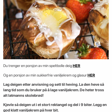
Du trenger en porsjon av min speltbolle deig
HER
Og en porsjon av min sukkerfrie vaniljekrem og glasur
HER
Lag deigen etter anvisning og sett til heving. La den heve så
lang tid som du bruker på å lage vaniljekrem. De heter tross
alt latmanns skolebrød!
Kjevle så deigen ut i et stort rektangel og del i 9 biter. Legg en
god klatt vaniljekrem på hver bit.