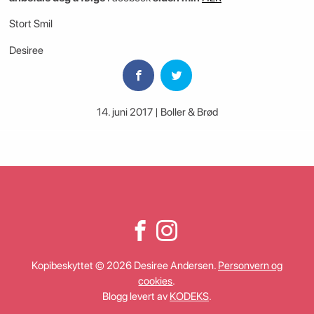
Stort Smil
Desiree
14. juni 2017 | Boller & Brød
Kopibeskyttet © 2026 Desiree Andersen.
Personvern og
cookies
.
Blogg levert av
KODEKS
.