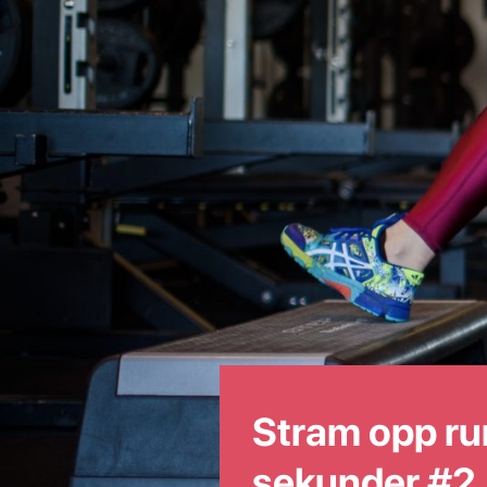
Stram opp r
sekunder #2