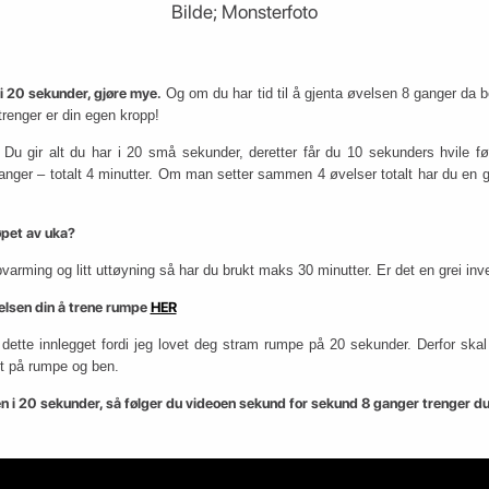
Bilde; Monsterfoto
 i 20 sekunder, gjøre mye.
Og om du har tid til å gjenta øvelsen 8 ganger da 
trenger er din egen kropp!
. Du gir alt du har i 20 små sekunder, deretter får du 10 sekunders hvile f
ganger – totalt 4 minutter. Om man setter sammen 4 øvelser totalt har du en g
øpet av uka?
varming og litt uttøyning så har du brukt maks 30 minutter. Er det en grei inv
helsen din å trene rumpe
HER
se dette innlegget fordi jeg lovet deg stram rumpe på 20 sekunder. Derfor sk
kt på rumpe og ben.
en i 20 sekunder, så følger du videoen sekund for sekund 8 ganger trenger du