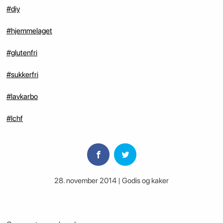
#diy
#hjemmelaget
#glutenfri
#sukkerfri
#lavkarbo
#lchf
28. november 2014 | Godis og kaker