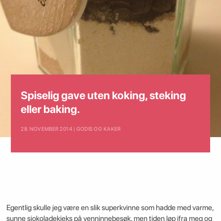
Spiselig gave uten koking, steking
eller baking.
28. NOVEMBER 2014 | GODIS OG KAKER
Egentlig skulle jeg være en slik superkvinne som hadde med varme,
sunne sjokoladekjeks på venninnebesøk, men tiden løp ifra meg og