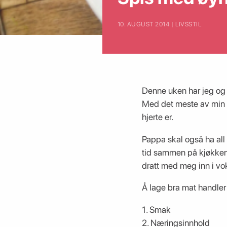
10. AUGUST 2014 | LIVSSTIL
Denne uken har jeg og V
Med det meste av min f
hjerte er.
Pappa skal også ha all 
tid sammen på kjøkkene
dratt med meg inn i vok
Å lage bra mat handler
1. Smak
2. Næringsinnhold