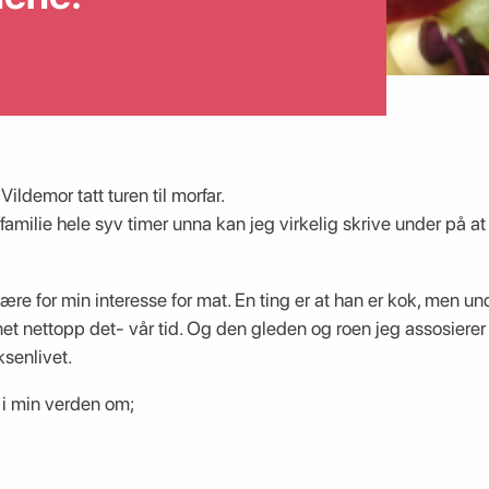
ildemor tatt turen til morfar.
amilie hele syv timer unna kan jeg virkelig skrive under på a
ære for min interesse for mat. En ting er at han er kok, men u
t nettopp det- vår tid. Og den gleden og roen jeg assosierer
senlivet.
 i min verden om;