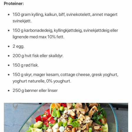
Proteiner:
150 gram kylling, kalkun, biff, svinekotelett, annet magert
svinekjøtt.
150 g karbonadedeig, kyllingkjøttdeig, svinekjøttdeig eller
lignende med max 10% fett.
2 egg.
200 g hvit fisk eller skalldyr.
150 g rød fisk.
150 g skyr, mager kesam, cottage cheese, gresk yoghurt,
yoghurt naturelle, 0% youghurt.
250 g bønner eller linser