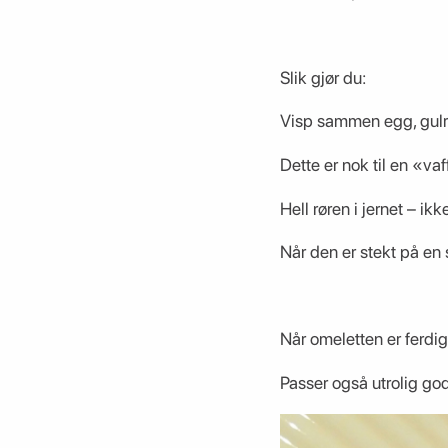
Slik gjør du:
Visp sammen egg, gulr
Dette er nok til en «va
Hell røren i jernet – ikk
Når den er stekt på en
Når omeletten er ferdi
Passer også utrolig go