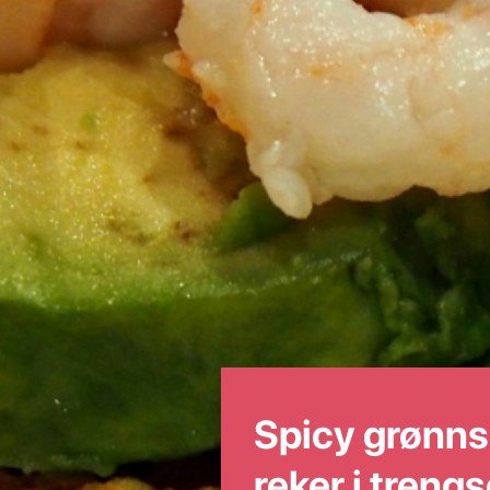
Spicy grønn
reker i trengs