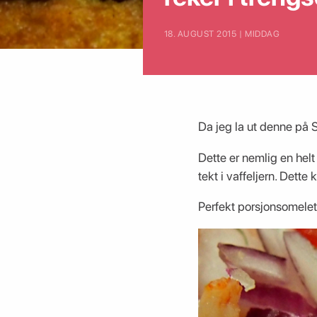
18. AUGUST 2015 | MIDDAG
Da jeg la ut denne på S
Dette er nemlig en helt 
tekt i vaffeljern. Dett
Perfekt porsjonsomelett,