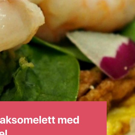
saksomelett med
el