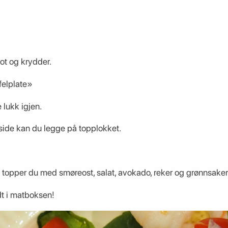
ot og krydder.
ffelplate»
e lukk igjen.
 side kan du legge på topplokket.
g topper du med smøreost, salat, avokado, reker og grønnsake
dt i matboksen!